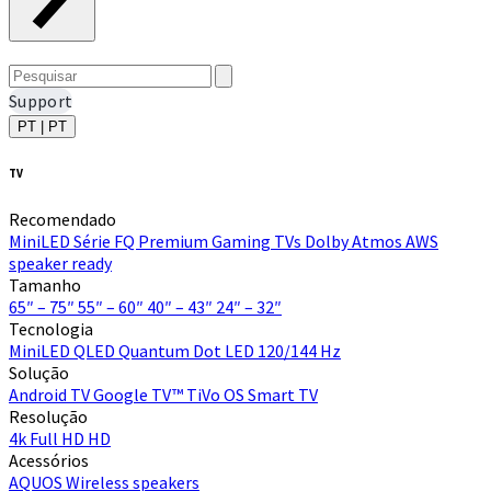
Support
PT | PT
TV
Recomendado
MiniLED
Série FQ Premium
Gaming TVs
Dolby Atmos
AWS
speaker ready
Tamanho
65″ – 75″
55″ – 60″
40″ – 43″
24″ – 32″
Tecnologia
MiniLED
QLED Quantum Dot
LED
120/144 Hz
Solução
Android TV
Google TV™
TiVo OS
Smart TV
Resolução
4k
Full HD
HD
Acessórios
AQUOS Wireless speakers