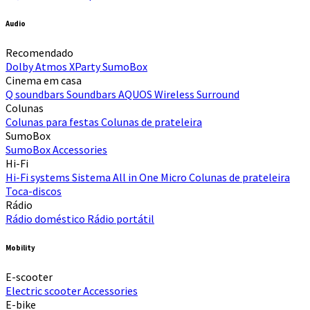
Audio
Recomendado
Dolby Atmos
XParty
SumoBox
Cinema em casa
Q soundbars
Soundbars
AQUOS Wireless Surround
Colunas
Colunas para festas
Colunas de prateleira
SumoBox
SumoBox
Accessories
Hi-Fi​
Hi-Fi systems
Sistema All in One Micro
Colunas de prateleira
Toca-discos
Rádio
Rádio doméstico
Rádio portátil
Mobility
E-scooter
Electric scooter
Accessories
E-bike