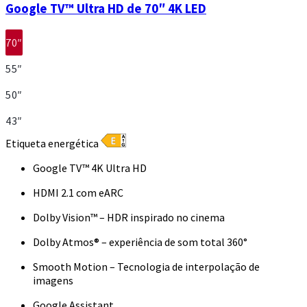
Google TV™ Ultra HD de 70″ 4K LED
70″
55″
50″
43″
Etiqueta energética
Google TV™ 4K Ultra HD
HDMI 2.1 com eARC
Dolby Vision™ – HDR inspirado no cinema
Dolby Atmos® – experiência de som total 360°
Smooth Motion – Tecnologia de interpolação de
imagens
Google Assistant