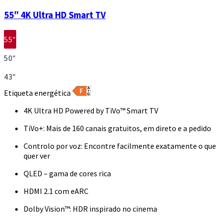
55″ 4K Ultra HD Smart TV
55″
50″
43″
Etiqueta energética
4K Ultra HD Powered by TiVo™ Smart TV
TiVo+: Mais de 160 canais gratuitos, em direto e a pedido
Controlo por voz: Encontre facilmente exatamente o que
quer ver
QLED – gama de cores rica
HDMI 2.1 com eARC
Dolby Vision™: HDR inspirado no cinema