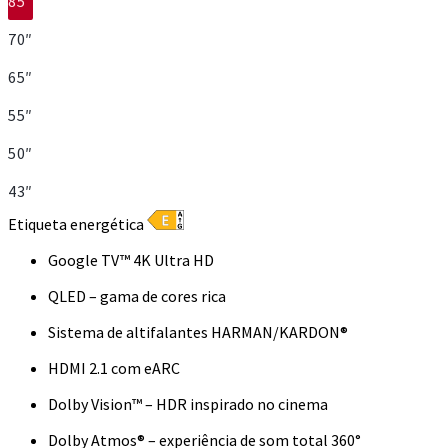
85″
70″
65″
55″
50″
43″
Etiqueta energética
Google TV™ 4K Ultra HD
QLED – gama de cores rica
Sistema de altifalantes HARMAN/KARDON®
HDMI 2.1 com eARC
Dolby Vision™ – HDR inspirado no cinema
Dolby Atmos® – experiência de som total 360°