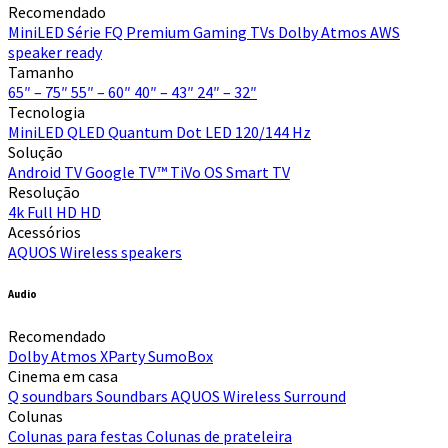
Recomendado
MiniLED
Série FQ Premium
Gaming TVs
Dolby Atmos
AWS
speaker ready
Tamanho
65″ – 75″
55″ – 60″
40″ – 43″
24″ – 32″
Tecnologia
MiniLED
QLED Quantum Dot
LED
120/144 Hz
Solução
Android TV
Google TV™
TiVo OS
Smart TV
Resolução
4k
Full HD
HD
Acessórios
AQUOS Wireless speakers
Audio
Recomendado
Dolby Atmos
XParty
SumoBox
Cinema em casa
Q soundbars
Soundbars
AQUOS Wireless Surround
Colunas
Colunas para festas
Colunas de prateleira