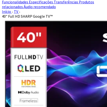
Funcionalidades
Especificações
Transferências
Produtos
relacionados
Áudio recomendado
Início
TV
40″ Full HD SHARP Google TV™