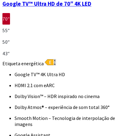
Google TV™ Ultra HD de 70″ 4K LED
70″
55″
50″
43″
Etiqueta energética
Google TV™ 4K Ultra HD
HDMI 2.1 com eARC
Dolby Vision™ – HDR inspirado no cinema
Dolby Atmos® – experiência de som total 360°
Smooth Motion – Tecnologia de interpolação de
imagens
Google Assistant