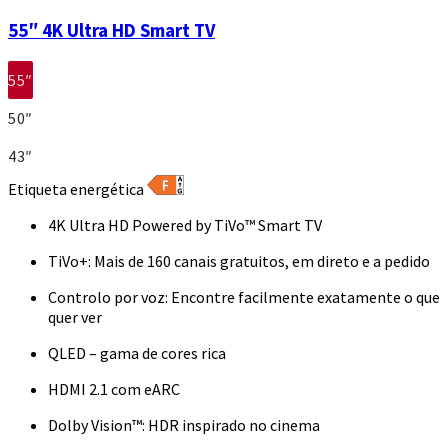
55″ 4K Ultra HD Smart TV
55″
50″
43″
Etiqueta energética
4K Ultra HD Powered by TiVo™ Smart TV
TiVo+: Mais de 160 canais gratuitos, em direto e a pedido
Controlo por voz: Encontre facilmente exatamente o que
quer ver
QLED – gama de cores rica
HDMI 2.1 com eARC
Dolby Vision™: HDR inspirado no cinema