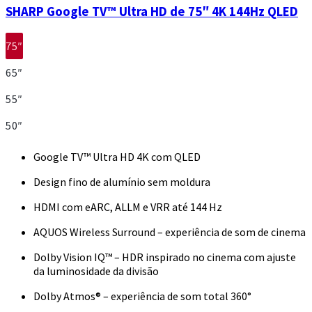
SHARP Google TV™ Ultra HD de 75″ 4K 144Hz QLED
75″
65″
55″
50″
Google TV™ Ultra HD 4K com QLED
Design fino de alumínio sem moldura
HDMI com eARC, ALLM e VRR até 144 Hz
AQUOS Wireless Surround – experiência de som de cinema
Dolby Vision IQ™ – HDR inspirado no cinema com ajuste
da luminosidade da divisão
Dolby Atmos® – experiência de som total 360°