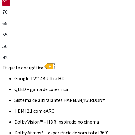
85″
70″
65″
55″
50″
43″
Etiqueta energética
Google TV™ 4K Ultra HD
QLED – gama de cores rica
Sistema de altifalantes HARMAN/KARDON®
HDMI 2.1 com eARC
Dolby Vision™ – HDR inspirado no cinema
Dolby Atmos® – experiência de som total 360°