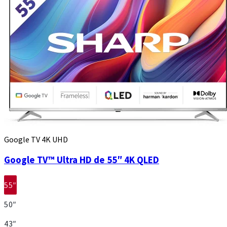
Google TV 4K UHD
Google TV™ Ultra HD de 55″ 4K QLED
55″
50″
43″