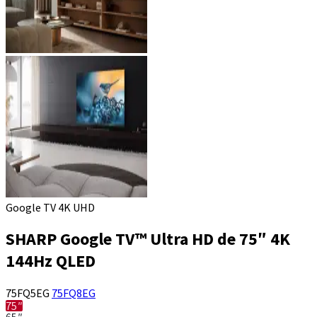
Google TV 4K UHD
SHARP Google TV™ Ultra HD de 75″ 4K
144Hz QLED
75FQ5EG
75FQ8EG
75″