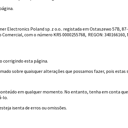
página.
 Electronics Poland sp. z o.o.. registada em Ostaszewo 57B, 87
ção Comercial, com o número KRS 0000255768, REGON: 340166160, NI
 corrigindo esta página.
rmado sobre quaisquer alterações que possamos fazer, pois estas sã
 conteúdo em qualquer momento. No entanto, tenha em conta que 
-lo.
steja isenta de erros ou omissões.