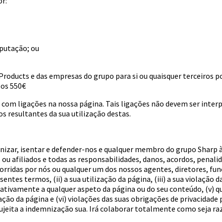
r:
eputação; ou
oducts e das empresas do grupo para si ou quaisquer terceiros po
 os 550€
com ligações na nossa página. Tais ligações não devem ser int
s resultantes da sua utilização destas.
nizar, isentar e defender-nos e qualquer membro do grupo Sharp à 
ou afiliados e todas as responsabilidades, danos, acordos, penali
corridas por nós ou qualquer um dos nossos agentes, diretores, fun
tes termos, (ii) a sua utilização da página, (iii) a sua violação 
elativamente a qualquer aspeto da página ou do seu conteúdo, (v) 
zação da página e (vi) violações das suas obrigações de privacidade
sujeita a indemnização sua. Irá colaborar totalmente como seja ra