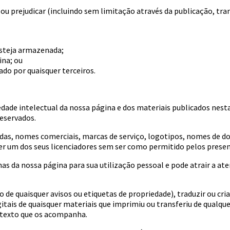
 ou prejudicar (incluindo sem limitação através da publicação, tr
esteja armazenada;
ina; ou
do por quaisquer terceiros.
iedade intelectual da nossa página e dos materiais publicados nest
reservados.
as, nomes comerciais, marcas de serviço, logotipos, nomes de dom
uer um dos seus licenciadores sem ser como permitido pelos presen
nas da nossa página para sua utilização pessoal e pode atrair a a
 de quaisquer avisos ou etiquetas de propriedade), traduzir ou cr
tais de quaisquer materiais que imprimiu ou transferiu de qualque
o texto que os acompanha.