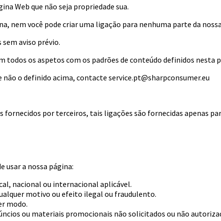
ina Web que não seja propriedade sua.
, nem você pode criar uma ligação para nenhuma parte da nossa pá
s sem aviso prévio.
m todos os aspetos com os padrões de conteúdo definidos nesta po
ue não o definido acima, contacte service.pt@sharpconsumer.eu
s fornecidos por terceiros, tais ligações são fornecidas apenas pa
e usar a nossa página:
al, nacional ou internacional aplicável.
ualquer motivo ou efeito ilegal ou fraudulento.
uer modo.
núncios ou materiais promocionais não solicitados ou não autoriz