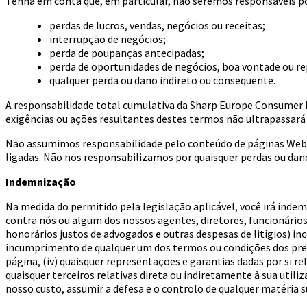
Tenha em conta que, em particular, não seremos responsáveis po
perdas de lucros, vendas, negócios ou receitas;
interrupção de negócios;
perda de poupanças antecipadas;
perda de oportunidades de negócios, boa vontade ou r
qualquer perda ou dano indireto ou consequente.
A responsabilidade total cumulativa da Sharp Europe Consumer Pr
exigências ou ações resultantes destes termos não ultrapassará
Não assumimos responsabilidade pelo conteúdo de páginas Web 
ligadas. Não nos responsabilizamos por quaisquer perdas ou dano
Indemnização
Na medida do permitido pela legislação aplicável, você irá indem
contra nós ou algum dos nossos agentes, diretores, funcionários 
honorários justos de advogados e outras despesas de litígios) in
incumprimento de qualquer um dos termos ou condições dos presen
página, (iv) quaisquer representações e garantias dadas por si r
quaisquer terceiros relativas direta ou indiretamente à sua utili
nosso custo, assumir a defesa e o controlo de qualquer matéria 