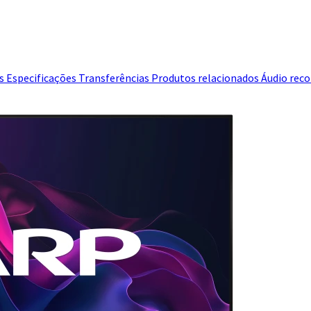
es
Especificações
Transferências
Produtos relacionados
Áudio rec