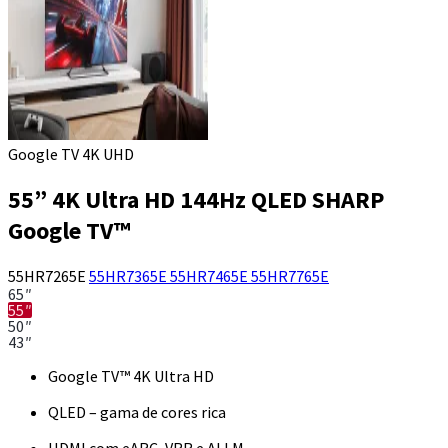
Google TV 4K UHD
55” 4K Ultra HD 144Hz QLED SHARP
Google TV™
55HR7265E
55HR7365E
55HR7465E
55HR7765E
65″
55″
50″
43″
Google TV™ 4K Ultra HD
QLED – gama de cores rica
HDMI com eARC, VRR e ALLM