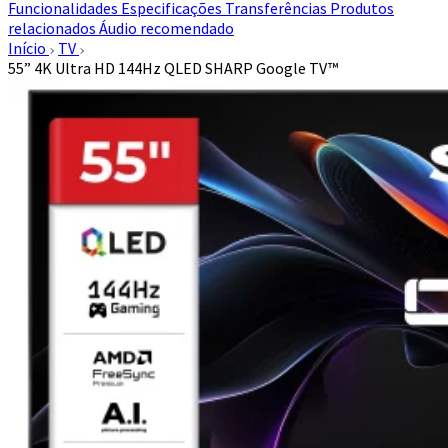
Funcionalidades
Especificações
Transferências
Produtos
relacionados
Áudio recomendado
Início
TV
55” 4K Ultra HD 144Hz QLED SHARP Google TV™