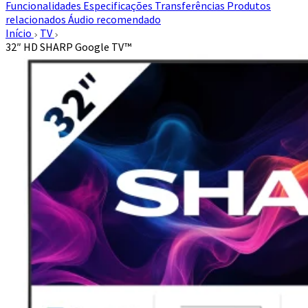
Funcionalidades
Especificações
Transferências
Produtos
relacionados
Áudio recomendado
Início
TV
32″ HD SHARP Google TV™