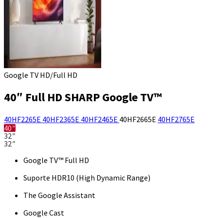
Google TV HD/Full HD
40″ Full HD SHARP Google TV™
40HF2265E
40HF2365E
40HF2465E
40HF2665E
40HF2765E
40″
32″
32″
Google TV™ Full HD
Suporte HDR10 (High Dynamic Range)
The Google Assistant
Google Cast