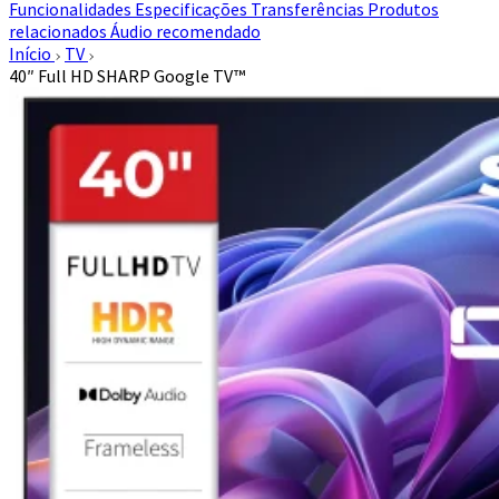
Funcionalidades
Especificações
Transferências
Produtos
relacionados
Áudio recomendado
Início
TV
40″ Full HD SHARP Google TV™