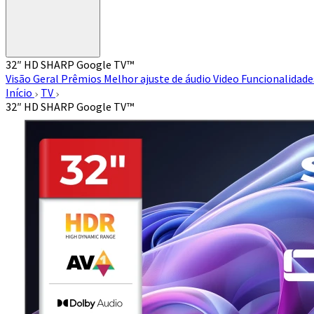
32″ HD SHARP Google TV™
Visão Geral
Prêmios
Melhor ajuste de áudio
Video
Funcionalidad
Início
TV
32″ HD SHARP Google TV™