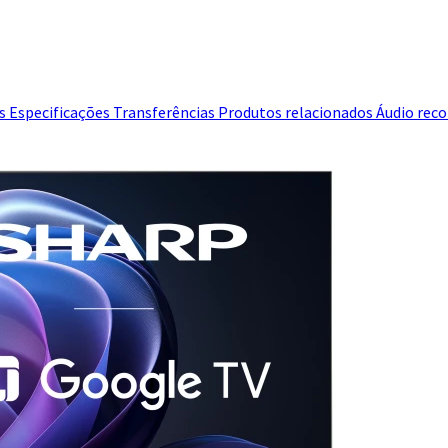
es
Especificações
Transferências
Produtos relacionados
Áudio rec