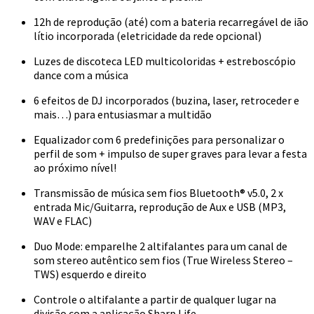
12h de reprodução (até) com a bateria recarregável de ião
lítio incorporada (eletricidade da rede opcional)
Luzes de discoteca LED multicoloridas + estreboscópio
dance com a música
6 efeitos de DJ incorporados (buzina, laser, retroceder e
mais…) para entusiasmar a multidão
Equalizador com 6 predefinições para personalizar o
perfil de som + impulso de super graves para levar a festa
ao próximo nível!
Transmissão de música sem fios Bluetooth® v5.0, 2 x
entrada Mic/Guitarra, reprodução de Aux e USB (MP3,
WAV e FLAC)
Duo Mode: emparelhe 2 altifalantes para um canal de
som stereo autêntico sem fios (True Wireless Stereo –
TWS) esquerdo e direito
Controle o altifalante a partir de qualquer lugar na
divisão com a aplicação Sharp Life