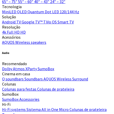
65″ – 75″
55″ – 60″
40″ – 43″
24″ – 32″
Tecnologia
MiniLED
QLED Quantum Dot
LED
120/144 Hz
Solução
Android TV
Google TV™
TiVo OS
Smart TV
Resolução
4k
Full HD
HD
Acessórios
AQUOS Wireless speakers
Audio
Recomendado
Dolby Atmos
XParty
SumoBox
Cinema em casa
Q soundbars
Soundbars
AQUOS Wireless Surround
Colunas
Colunas para festas
Colunas de prateleira
SumoBox
SumoBox
Accessories
Hi-Fi​
Hi-Fi systems
Sistema All in One Micro
Colunas de prateleira