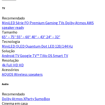
TV
Recomendado
MiniLED
Série FQ Premium
Gaming TVs
Dolby Atmos
AWS
speaker ready
Tamanho
65″ – 75″
55″ – 60″
40″ – 43″
24″ – 32″
Tecnologia
MiniLED
QLED Quantum Dot
LED
120/144 Hz
Solução
Android TV
Google TV™
TiVo OS
Smart TV
Resolução
4k
Full HD
HD
Acessórios
AQUOS Wireless speakers
Audio
Recomendado
Dolby Atmos
XParty
SumoBox
Cinema em casa