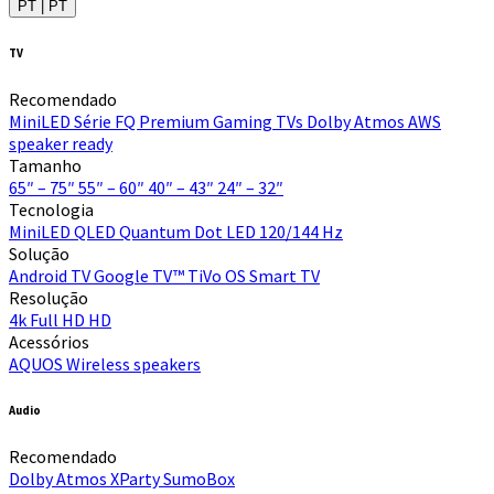
PT | PT
TV
Recomendado
MiniLED
Série FQ Premium
Gaming TVs
Dolby Atmos
AWS
speaker ready
Tamanho
65″ – 75″
55″ – 60″
40″ – 43″
24″ – 32″
Tecnologia
MiniLED
QLED Quantum Dot
LED
120/144 Hz
Solução
Android TV
Google TV™
TiVo OS
Smart TV
Resolução
4k
Full HD
HD
Acessórios
AQUOS Wireless speakers
Audio
Recomendado
Dolby Atmos
XParty
SumoBox