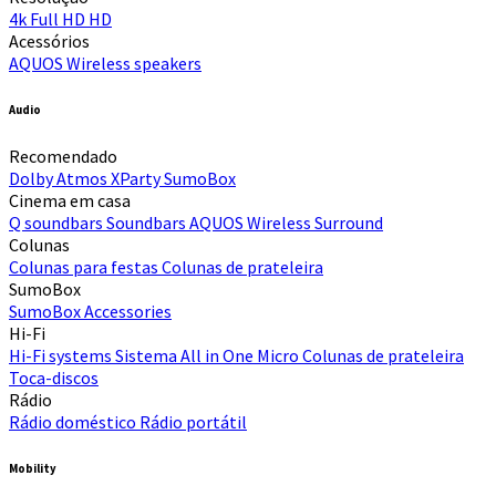
4k
Full HD
HD
Acessórios
AQUOS Wireless speakers
Audio
Recomendado
Dolby Atmos
XParty
SumoBox
Cinema em casa
Q soundbars
Soundbars
AQUOS Wireless Surround
Colunas
Colunas para festas
Colunas de prateleira
SumoBox
SumoBox
Accessories
Hi-Fi​
Hi-Fi systems
Sistema All in One Micro
Colunas de prateleira
Toca-discos
Rádio
Rádio doméstico
Rádio portátil
Mobility