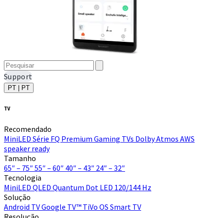
Support
PT | PT
TV
Recomendado
MiniLED
Série FQ Premium
Gaming TVs
Dolby Atmos
AWS
speaker ready
Tamanho
65″ – 75″
55″ – 60″
40″ – 43″
24″ – 32″
Tecnologia
MiniLED
QLED Quantum Dot
LED
120/144 Hz
Solução
Android TV
Google TV™
TiVo OS
Smart TV
Resolução