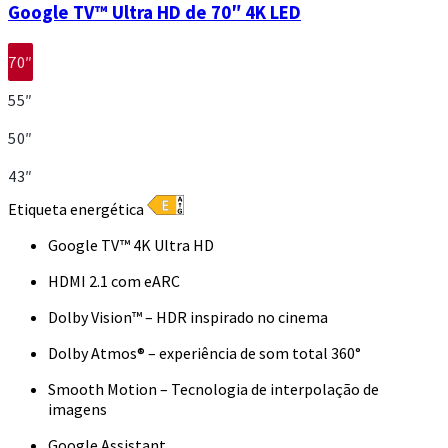
Google TV™ Ultra HD de 70″ 4K LED
70″
55″
50″
43″
Etiqueta energética
Google TV™ 4K Ultra HD
HDMI 2.1 com eARC
Dolby Vision™ – HDR inspirado no cinema
Dolby Atmos® – experiência de som total 360°
Smooth Motion – Tecnologia de interpolação de
imagens
Google Assistant