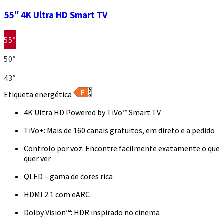
55″ 4K Ultra HD Smart TV
55″
50″
43″
Etiqueta energética
4K Ultra HD Powered by TiVo™ Smart TV
TiVo+: Mais de 160 canais gratuitos, em direto e a pedido
Controlo por voz: Encontre facilmente exatamente o que
quer ver
QLED – gama de cores rica
HDMI 2.1 com eARC
Dolby Vision™: HDR inspirado no cinema