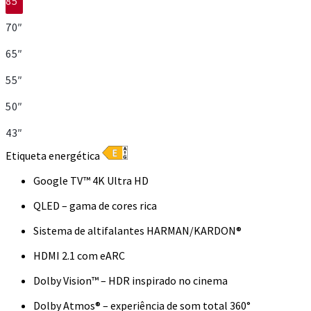
85″
70″
65″
55″
50″
43″
Etiqueta energética
Google TV™ 4K Ultra HD
QLED – gama de cores rica
Sistema de altifalantes HARMAN/KARDON®
HDMI 2.1 com eARC
Dolby Vision™ – HDR inspirado no cinema
Dolby Atmos® – experiência de som total 360°