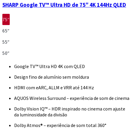
SHARP Google TV™ Ultra HD de 75″ 4K 144Hz QLED
75″
65″
55″
50″
Google TV™ Ultra HD 4K com QLED
Design fino de alumínio sem moldura
HDMI com eARC, ALLM e VRR até 144 Hz
AQUOS Wireless Surround – experiência de som de cinema
Dolby Vision IQ™ – HDR inspirado no cinema com ajuste
da luminosidade da divisão
Dolby Atmos® – experiência de som total 360°